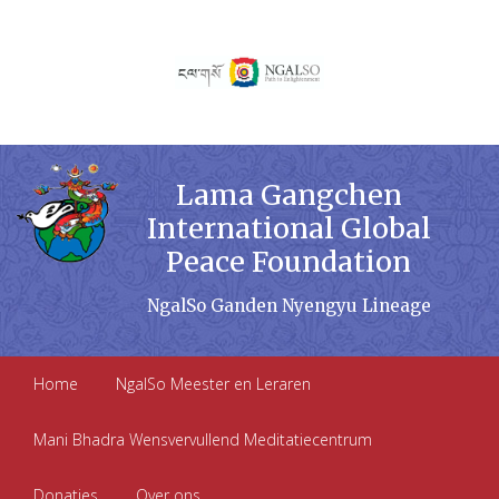
Lama Gangchen
International Global
Peace Foundation
NgalSo Ganden Nyengyu Lineage
Home
NgalSo Meester en Leraren
Mani Bhadra Wensvervullend Meditatiecentrum
Donaties
Over ons