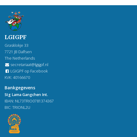
LGIGPF
Grasklokje 33
7721 JB Dalfsen
The Netherlands
secretariaat@lgigpf.nl
LGIGPF op Facebook
KVK: 40166670
Bankgegevens
Stg Lama Gangchen Int.
IBAN: NL73TRIO0781374367
BIC: TRIONL2U