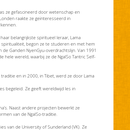
 was ze gefascineerd door wetenschap en
 Londen raakte ze geïnteresseerd in
erkennen.
ar belangrijkste spiritueel leraar, Lama
piritualiteit, begon ze te studeren en met hem
van de Ganden NyenGyu-overdrachtslijn. Van 1991
 hele wereld, waarbij ze de NgalSo Tantric Self-
raditie en in 2000, in Tibet, werd ze door Lama
es begeleid. Ze geeft wereldwijd les in
na’s. Naast andere projecten bewerkt ze
men van de NgalSo-traditie.
ies van de University of Sunderland (VK). Ze