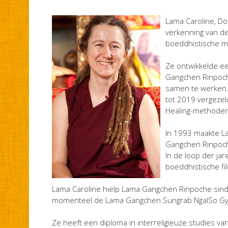
Lama Caroline, Do
verkenning van de
boeddhistische me
Ze ontwikkelde ee
Gangchen Rinpoche
samen te werken. 
tot 2019 vergezel
Healing-methoden,
In 1993 maakte La
Gangchen Rinpoche
In de loop der jar
boeddhistische fil
Lama Caroline hielp Lama Gangchen Rinpoche sinds
momenteel de Lama Gangchen Sungrab NgalSo Gyat
Ze heeft een diploma in interreligieuze studies va