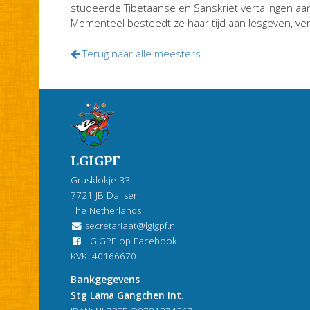
studeerde Tibetaanse en Sanskriet vertalingen aan 
Momenteel besteedt ze haar tijd aan lesgeven, vert
Terug naar alle meesters
LGIGPF
Grasklokje 33
7721 JB Dalfsen
The Netherlands
secretariaat@lgigpf.nl
LGIGPF op Facebook
KVK: 40166670
Bankgegevens
Stg Lama Gangchen Int.