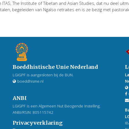
ITAS, The Institute of Tibetan and Asian Studies, dat nu deel uitm
alen, begeleiden van Ngalso retraites en is ze bezig met pastorale
Boeddhistische Unie Nederland
L
LGIGPF is aangesloten bij de BUN.
L
boeddhisme.nl
N
ANBI
LGIGPF is een Algemeen Nut Beogende Instelling.
B
ANBI/RSIN: 805115742
LG
Privacyverklaring
IB