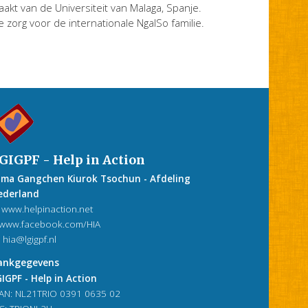
aakt van de Universiteit van Malaga, Spanje.
 zorg voor de internationale NgalSo familie.
GIGPF - Help in Action
ama Gangchen Kiurok Tsochun - Afdeling
ederland
www.helpinaction.net
www.facebook.com/HIA
hia@lgigpf.nl
ankgegevens
IGPF - Help in Action
AN: NL21TRIO 0391 0635 02