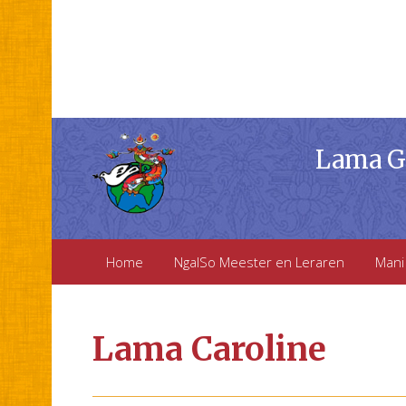
Lama Ga
Home
NgalSo Meester en Leraren
Mani
Lama Caroline