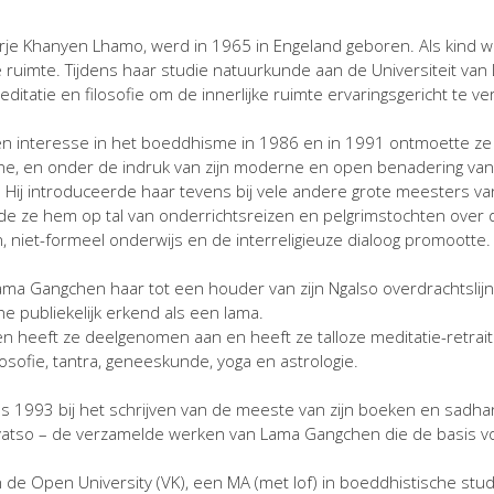
rje Khanyen Lhamo, werd in 1965 in Engeland geboren. Als kind
 ruimte. Tijdens haar studie natuurkunde aan de Universiteit van
ditatie en filosofie om de innerlijke ruimte ervaringsgericht te v
n interesse in het boeddhisme in 1986 en in 1991 ontmoette ze ha
, en onder de indruk van zijn moderne en open benadering van s
Hij introduceerde haar tevens bij vele andere grote meesters 
de ze hem op tal van onderrichtsreizen en pelgrimstochten over de
 niet-formeel onderwijs en de interreligieuze dialoog promootte.
ma Gangchen haar tot een houder van zijn Ngalso overdrachtslijn t
 publiekelijk erkend als een lama.
en heeft ze deelgenomen aan en heeft ze talloze meditatie-retrait
osofie, tantra, geneeskunde, yoga en astrologie.
 1993 bij het schrijven van de meeste van zijn boeken en sadha
so – de verzamelde werken van Lama Gangchen die de basis vor
n de Open University (VK), een MA (met lof) in boeddhistische stud