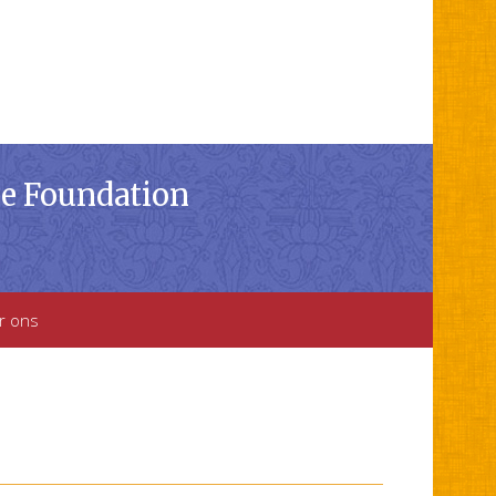
ce Foundation
r ons