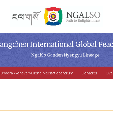
ngchen International Global Pea
NgalSo Ganden Nyengyu Lineage
 Bhadra Wensvervullend Meditatiecentrum
Donaties
Ove